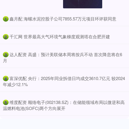
​鑫月配 海螺水泥控股子公司7855.57万元项目环评获同意
1
​千汇网 世界最高大气环境气象梯度观测塔在合肥开建
2
​达人配资 高盛：预计美联储本周将按兵不动 首次降息将在6
3
月
​富深优配 央行：2025年同业拆借日均成交3610.7亿元 较2024
4
年减少12.1%
​维度配资 顺络电子(002138.SZ)：在储能领域布局以微逆和高
5
温燃料电池(SOFC)两个方向展开