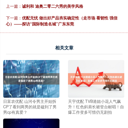
上一篇：
诚利和 迪奥二零二六秀的美学风格
下一篇：
优配无忧 做出好产品夯实确定性（走市场 看韧性 强信
心）——探访“国际制造名城”广东东莞
相关文章
日富农优配 山河令男主开始拆
天宇优配 TVB港姐小花人气飙
CP了看到两男的就是磕到了男
升！红色斜肩长裙登台献唱！自
男cp有真爱？
爆工作变多可惜仍无剧拍