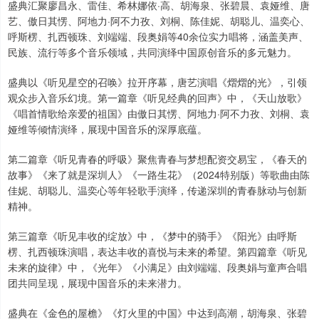
盛典汇聚廖昌永、雷佳、希林娜依·高、胡海泉、张碧晨、袁娅维、唐
艺、傲日其愣、阿地力·阿不力孜、刘桐、陈佳妮、胡聪儿、温奕心、
呼斯楞、扎西顿珠、刘端端、段奥娟等40余位实力唱将，涵盖美声、
民族、流行等多个音乐领域，共同演绎中国原创音乐的多元魅力。
盛典以《听见星空的召唤》拉开序幕，唐艺演唱《熠熠的光》，引领
观众步入音乐幻境。第一篇章《听见经典的回声》中，《天山放歌》
《唱首情歌给亲爱的祖国》由傲日其愣、阿地力·阿不力孜、刘桐、袁
娅维等倾情演绎，展现中国音乐的深厚底蕴。
第二篇章《听见青春的呼吸》聚焦青春与梦想配资交易宝，《春天的
故事》《来了就是深圳人》《一路生花》（2024特别版）等歌曲由陈
佳妮、胡聪儿、温奕心等年轻歌手演绎，传递深圳的青春脉动与创新
精神。
第三篇章《听见丰收的绽放》中，《梦中的骑手》《阳光》由呼斯
楞、扎西顿珠演唱，表达丰收的喜悦与未来的希望。第四篇章《听见
未来的旋律》中，《光年》《小满足》由刘端端、段奥娟与童声合唱
团共同呈现，展现中国音乐的未来潜力。
盛典在《金色的屋檐》《灯火里的中国》中达到高潮，胡海泉、张碧