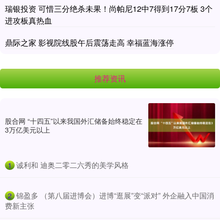
瑞银投资 可惜三分绝杀未果！尚帕尼12中7得到17分7板 3个
进攻板真热血
鼎际之家 影视院线股午后震荡走高 幸福蓝海涨停
推荐资讯
股合网 “十四五”以来我国外汇储备始终稳定在
3万亿美元以上
​诚利和 迪奥二零二六秀的美学风格
1
​锦盈多 （第八届进博会）进博“逛展”变“派对” 外企融入中国消
2
费新主张