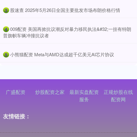
​股速查 2025年5月26日全国主要批发市场布朗价格行情
3
​009配资 美国再掀抗议潮反对暴力移民执法&#32;一挂有特朗
4
普旗帜车辆冲撞抗议者
​小熊猫配资 Meta与AMD达成超千亿美元AI芯片协议
5
广盛配资
炒股配资之家
最新实盘配资
正规炒股在线
服务
配资网
友情链接：