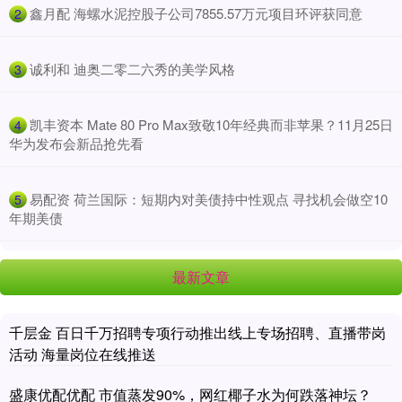
​鑫月配 海螺水泥控股子公司7855.57万元项目环评获同意
2
​诚利和 迪奥二零二六秀的美学风格
3
​凯丰资本 Mate 80 Pro Max致敬10年经典而非苹果？11月25日
4
华为发布会新品抢先看
​易配资 荷兰国际：短期内对美债持中性观点 寻找机会做空10
5
年期美债
最新文章
千层金 百日千万招聘专项行动推出线上专场招聘、直播带岗
活动 海量岗位在线推送
盛康优配优配 市值蒸发90%，网红椰子水为何跌落神坛？