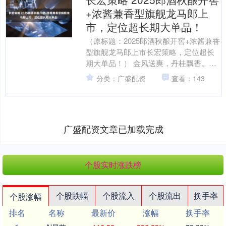
+浓酱兼香型旗舰龙马郎上
市，定位超长期大单品！
（原标题：2025郎酒秋酿开窖+浓酱兼香
型旗舰龙马郎上市长宏策略，定位超长
期大单品！） 金风送爽，丹桂飘香。当
秋分的第一缕晨光洒向长江上游的白酒
分类：广盛配资
查看：143
黄金产区，郎酒泸....
广盛配资文章已加载完成
个股实时涨跌榜
个股跌幅
个股流入
个股流出
换手率
个股涨幅
排名
名称
最新价
涨幅
换手率