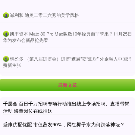
​诚利和 迪奥二零二六秀的美学风格
3
​凯丰资本 Mate 80 Pro Max致敬10年经典而非苹果？11月25日
4
华为发布会新品抢先看
​锦盈多 （第八届进博会）进博“逛展”变“派对” 外企融入中国消
5
费新主张
最新文章
千层金 百日千万招聘专项行动推出线上专场招聘、直播带岗
活动 海量岗位在线推送
盛康优配优配 市值蒸发90%，网红椰子水为何跌落神坛？