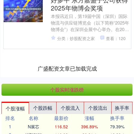
2025年物博会奖项
本报讯近日，第19届中国（深圳）国际
物流与供应链博览会（以下简称“2025年
物博会”）在深圳会展中心举办。在2025
年物博会期间举办的“深圳跨境物流供应
分类：炒股配资之家
查看：120
链服务品....
广盛配资文章已加载完成
个股实时涨跌榜
个股跌幅
个股流入
个股流出
换手率
个股涨幅
排名
名称
最新价
涨幅
换手率
1
N展芯
116.52
396.89%
79.39%