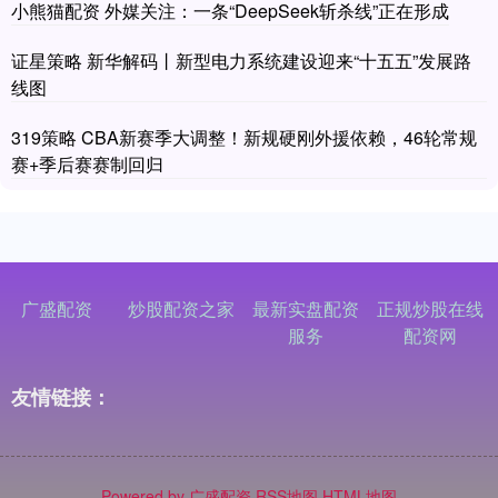
小熊猫配资 外媒关注：一条“DeepSeek斩杀线”正在形成
证星策略 新华解码丨新型电力系统建设迎来“十五五”发展路
线图
319策略 CBA新赛季大调整！新规硬刚外援依赖，46轮常规
赛+季后赛赛制回归
广盛配资
炒股配资之家
最新实盘配资
正规炒股在线
服务
配资网
友情链接：
Powered by
广盛配资
RSS地图
HTML地图