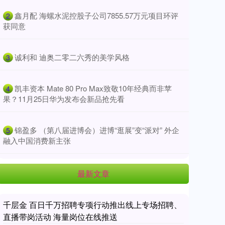
​鑫月配 海螺水泥控股子公司7855.57万元项目环评
2
获同意
​诚利和 迪奥二零二六秀的美学风格
3
​凯丰资本 Mate 80 Pro Max致敬10年经典而非苹
4
果？11月25日华为发布会新品抢先看
​锦盈多 （第八届进博会）进博“逛展”变“派对” 外企
5
融入中国消费新主张
最新文章
千层金 百日千万招聘专项行动推出线上专场招聘、
直播带岗活动 海量岗位在线推送