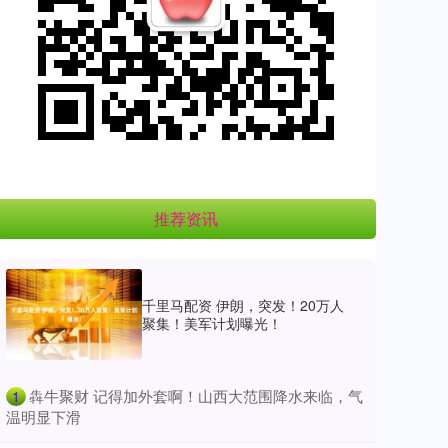
推荐资讯
千里马配资 伊朗，突发！20万人
聚集！美军计划曝光！
​犇牛聚财 记得加外套啊！山西大范围降水来临，气
1
温明显下滑