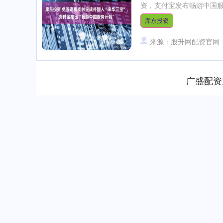
资，支付宝发布畅游中国服
库东投资
来源：股升网配资官网
广盛配资
深证成指
14311.01
.68
1.02%
200.89
1