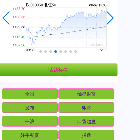
话题标签
全国
灿星财富
发布
即将
一浪
口袋超盘
好牛配资
指数