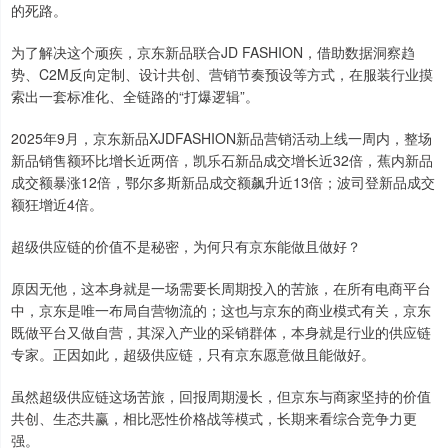
的死路。
为了解决这个顽疾，京东新品联合JD FASHION，借助数据洞察趋
势、C2M反向定制、设计共创、营销节奏预设等方式，在服装行业摸
索出一套标准化、全链路的“打爆逻辑”。
2025年9月，京东新品XJDFASHION新品营销活动上线一周内，整场
新品销售额环比增长近两倍，凯乐石新品成交增长近32倍，蕉内新品
成交额暴涨12倍，鄂尔多斯新品成交额飙升近13倍；波司登新品成交
额狂增近4倍。
超级供应链的价值不是秘密，为何只有京东能做且做好？
原因无他，这本身就是一场需要长周期投入的苦旅，在所有电商平台
中，京东是唯一布局自营物流的；这也与京东的商业模式有关，京东
既做平台又做自营，其深入产业的采销群体，本身就是行业的供应链
专家。正因如此，超级供应链，只有京东愿意做且能做好。
虽然超级供应链这场苦旅，回报周期漫长，但京东与商家坚持的价值
共创、生态共赢，相比恶性价格战等模式，长期来看综合竞争力更
强。