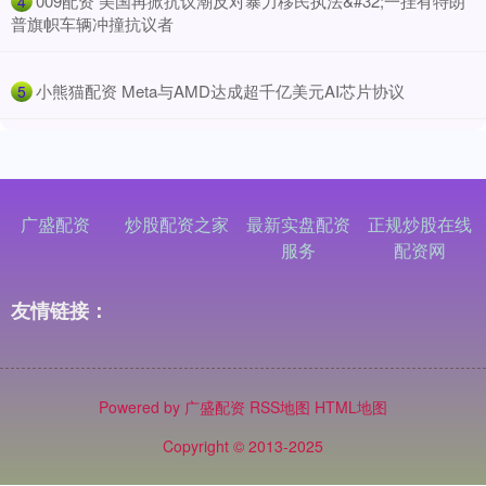
​009配资 美国再掀抗议潮反对暴力移民执法&#32;一挂有特朗
4
普旗帜车辆冲撞抗议者
​小熊猫配资 Meta与AMD达成超千亿美元AI芯片协议
5
广盛配资
炒股配资之家
最新实盘配资
正规炒股在线
服务
配资网
友情链接：
Powered by
广盛配资
RSS地图
HTML地图
Copyright
© 2013-2025