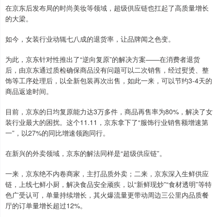
在京东后发布局的时尚美妆等领域，超级供应链也扛起了高质量增长
的大梁。
如今，女装行业动辄七八成的退货率，让品牌闻之色变。
为此，京东针对性推出了“逆向复原”的解决方案——在消费者退货
后，由京东通过质检确保商品没有问题可以二次销售，经过熨烫、整
饰等工序处理后，以全新包装再次出售，如此一来，可以节约3-4天的
商品返途时间。
目前，京东的日均复原能力达3万多件，商品再售率为80%，解决了女
装行业最大的困扰。这个11.11，京东拿下了“服饰行业销售额增速第
一”，以27%的同比增速领跑同行。
在新兴的外卖领域，京东的解法同样是“超级供应链”。
一来，京东绝不内卷商家，主打品质外卖；二来，京东深入生鲜供应
链，上线七鲜小厨，解决食品安全顽疾，以“新鲜现炒”“食材透明”等特
色广受认可，单量持续增长，其火爆流量更带动周边三公里内品质餐
厅的订单量增长超过12%。