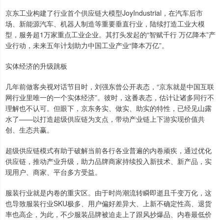
京东工业构建了行业首个供应链大模型JoyIndustrial，在汽车后市
场、新能源汽车、机器人制造等重要垂直行业，陆续打造工业大模
型，服务超1万家重点工业企业。其打头发起的“智赋千行 万亿降本”产
业行动，未来五年计划助力中国工业产业“降本万亿”。
实体经济的升级跳板
几年前做客央视对话节目时，刘强东曾公开表态，“京东就是中国互联
网行业里唯一的一个实体经济”。彼时，这番表态，估计让诸多同行不
理解也不认可。但眼下，京东务实、做实、助实的特性，已经见山露
水了——以打造超级供应链为支点，带动产业链上下游实现价值共
创、生态共赢。
超级供应链模式有助于破解当前各行各业普遍的内卷顽疾，通过优化
供应链，推动产业升级，助力品牌商家持续投入新技术、新产品，实
现用户、商家、平台多方受益。
服装行业就是内卷的重灾区。由于时尚潮流转瞬即逝且千变万化，这
也导致服装行业SKU极多、用户偏好差异大、上新不确定性高、退货
率也高企，为此，不少服装品牌被迫走上了跟风抄爆品、内卷最低价