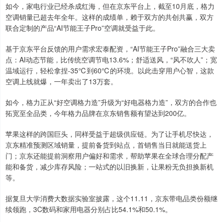
如今，家电行业已经杀成红海，但在京东平台上，截至10月底，格力
空调销量已超去年全年。这样的成绩单，赖于双方的共创共赢，双方
联合定制的产品“AI节能王子Pro”空调就受益于此。
基于京东平台反馈的用户需求宏泰配资，“AI节能王子Pro”融合三大卖
点：AI动态节能，比传统空调节电13.6%；舒适送风，“风不吹人”；宽
温域运行，轻松拿捏-35℃到60℃的环境。以此击穿用户心智，这款
空调上线就爆，一年卖出了13万套。
如今，格力正从“好空调格力造”升级为“好电器格力造”，双方的合作也
拓宽至全品类，今年格力品牌在京东销售额有望达到200亿。
苹果这样的跨国巨头，同样受益于超级供应链。为了让手机尽快达，
京东精准预测区域销量，提前备货到站点，首销售当日就能送货上
门；京东还能提前洞察用户偏好和需求，帮助苹果在全球合理分配产
能和备货，减少库存风险；一站式的以旧换新，让果粉无负担换新机
等。
据复旦大学消费大数据实验室披露，这个11.11，京东‌带电品类份额继
续领跑，3C数码和家用电器分别占比54.1%和50.1%。