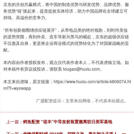
京东的共创共赢模式，将中国的制造优势与研发优势、品牌优势、服
务优势“链”接起来，提质提效实体经济，助力中国品牌在全球建立可
持续、高溢价的竞争力。
“所有创新都围绕供应链展开”，从带电品类的绝对领跑，到时尚美妆
的逆势突围，再到外卖、造车等新兴黑马的崛起，京东的超级供应链
不仅惠及自身，更是将企业商业模式的优势转化为了对国家战略的贡
献。
本内容由作者授权发布，观点仅代表作者本人，不代表虎嗅立场。如
对本稿件有异议或投诉，请联系 tougao@huxiu.com。
本文来自虎嗅，原文链接：https://www.huxiu.com/article/4806074.ht
ml?f=wyxwapp
广盛配资提示：文章来自网络，不代表本站观点。
上一篇：
鳄鱼配资 “堤丰”中导发射装置撤离驻日美军基地
下一篇：
华锋优配快线 2018年，胡琏之孙、唐生智之子等人，一