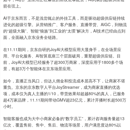
箭在弦上。
AI于京东而言，不是浅尝辄止的外挂工具，而是驱动超级供应链持续
进化的超级引擎。从营销推广、客户服务、直播带货、AIGC，到物流
的“超级大脑”、智能“狼族”到工业的“太璞”解决方，AI技术已经由点到
面，全面融入京东业务全链路。
在11.11期间，京东自研的JoyAI大模型应用大显身手，在全场景应
用、平台化服务、AI智算底座三个层面破局，重塑超级供应链。目
前，JoyAI大模型已经服务了超300万商家，深度应用于1800多个场
景，有超3万个智能体在京东场景应用。
如今，直播正当风口，但达人佣金和投流成本居高不下，让商家不堪
重负。京东的京东数字人平台JoyStreamer，成为商家直播的优选
项，成本仅为真人主播的1/10，带货效果却超越80%的真人，已服务
超4万家品牌，11.11期间带动GMV超23亿元，累计开播时长超500万
小时。
智能客服也成为大中小商家必备的“数字员工”，累计咨询服务量超13
亿次，覆盖售前、售中、售后、物流等场景，用户满意度达80%以