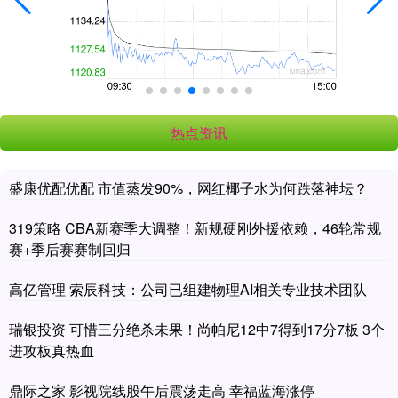
热点资讯
盛康优配优配 市值蒸发90%，网红椰子水为何跌落神坛？
319策略 CBA新赛季大调整！新规硬刚外援依赖，46轮常规
赛+季后赛赛制回归
高亿管理 索辰科技：公司已组建物理AI相关专业技术团队
瑞银投资 可惜三分绝杀未果！尚帕尼12中7得到17分7板 3个
进攻板真热血
鼎际之家 影视院线股午后震荡走高 幸福蓝海涨停