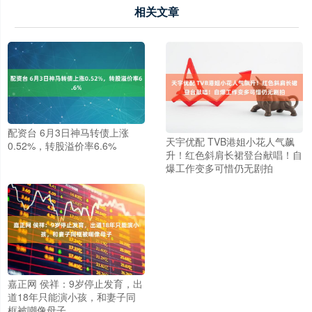
相关文章
配资台 6月3日神马转债上涨
天宇优配 TVB港姐小花人气飙
0.52%，转股溢价率6.6%
升！红色斜肩长裙登台献唱！自
爆工作变多可惜仍无剧拍
嘉正网 侯祥：9岁停止发育，出
道18年只能演小孩，和妻子同
框被嘲像母子