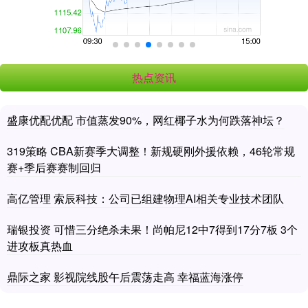
热点资讯
盛康优配优配 市值蒸发90%，网红椰子水为何跌落神坛？
319策略 CBA新赛季大调整！新规硬刚外援依赖，46轮常规
赛+季后赛赛制回归
高亿管理 索辰科技：公司已组建物理AI相关专业技术团队
瑞银投资 可惜三分绝杀未果！尚帕尼12中7得到17分7板 3个
进攻板真热血
鼎际之家 影视院线股午后震荡走高 幸福蓝海涨停