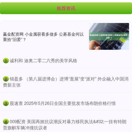
推荐资讯
赢金配资网 小金属获看多做多 公募基金何以
重拾“旧爱”？
​诚利和 迪奥二零二六秀的美学风格
1
​锦盈多 （第八届进博会）进博“逛展”变“派对” 外企融入中国消
2
费新主张
​股速查 2025年5月26日全国主要批发市场布朗价格行情
3
​009配资 美国再掀抗议潮反对暴力移民执法&#32;一挂有特朗
4
普旗帜车辆冲撞抗议者