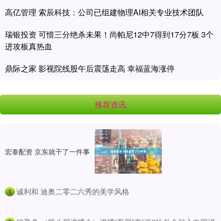
高亿管理 索辰科技：公司已组建物理AI相关专业技术团队
瑞银投资 可惜三分绝杀未果！尚帕尼12中7得到17分7板 3个
进攻板真热血
鼎际之家 影视院线股午后震荡走高 幸福蓝海涨停
推荐资讯
宏泰配资 京东就干了一件事
​诚利和 迪奥二零二六秀的美学风格
1