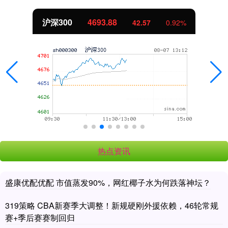
沪深300
4693.88
42.57
0.92%
热点资讯
盛康优配优配 市值蒸发90%，网红椰子水为何跌落神坛？
319策略 CBA新赛季大调整！新规硬刚外援依赖，46轮常规
赛+季后赛赛制回归