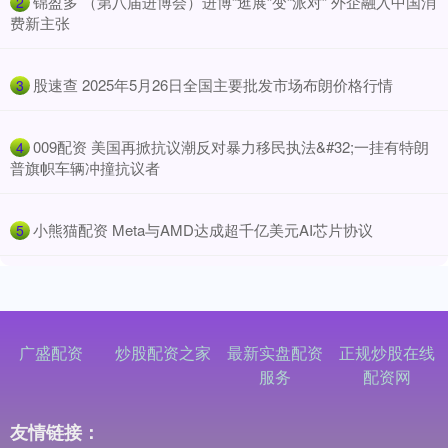
​锦盈多 （第八届进博会）进博“逛展”变“派对” 外企融入中国消
2
费新主张
​股速查 2025年5月26日全国主要批发市场布朗价格行情
3
​009配资 美国再掀抗议潮反对暴力移民执法&#32;一挂有特朗
4
普旗帜车辆冲撞抗议者
​小熊猫配资 Meta与AMD达成超千亿美元AI芯片协议
5
广盛配资
炒股配资之家
最新实盘配资
正规炒股在线
服务
配资网
友情链接：