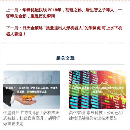
上一篇：
华锋优配快线 2018年，胡琏之孙、唐生智之子等人，一
张罕见合影，重温历史瞬间
下一篇：
日天金策略 “批量退出人形机器人”的朱啸虎 盯上水下机
器人赛道！
相关文章
亿盛资产 广东3消息！萨林杰正
高亿管理 索辰科技：公司已组
式被裁，杜锋官宣高升，胡明轩
建物理AI相关专业技术团队
做重要决定