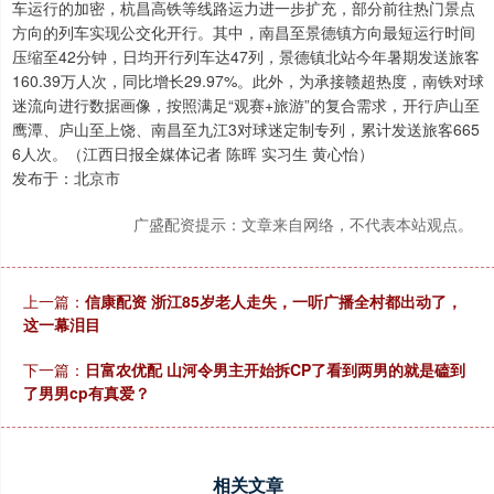
车运行的加密，杭昌高铁等线路运力进一步扩充，部分前往热门景点
方向的列车实现公交化开行。其中，南昌至景德镇方向最短运行时间
压缩至42分钟，日均开行列车达47列，景德镇北站今年暑期发送旅客
160.39万人次，同比增长29.97%。此外，为承接赣超热度，南铁对球
迷流向进行数据画像，按照满足“观赛+旅游”的复合需求，开行庐山至
鹰潭、庐山至上饶、南昌至九江3对球迷定制专列，累计发送旅客665
6人次。（江西日报全媒体记者 陈晖 实习生 黄心怡）
发布于：北京市
广盛配资提示：文章来自网络，不代表本站观点。
上一篇：
信康配资 浙江85岁老人走失，一听广播全村都出动了，
这一幕泪目
下一篇：
日富农优配 山河令男主开始拆CP了看到两男的就是磕到
了男男cp有真爱？
相关文章