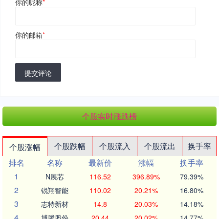
你的昵称
*
你的邮箱
*
提交评论
个股实时涨跌榜
个股跌幅
个股流入
个股流出
换手率
个股涨幅
排名
名称
最新价
涨幅
换手率
1
N展芯
116.52
396.89%
79.39%
2
锐翔智能
110.02
20.21%
16.80%
3
志特新材
14.8
20.03%
14.18%
4
博腾股份
20.44
20.02%
14.77%