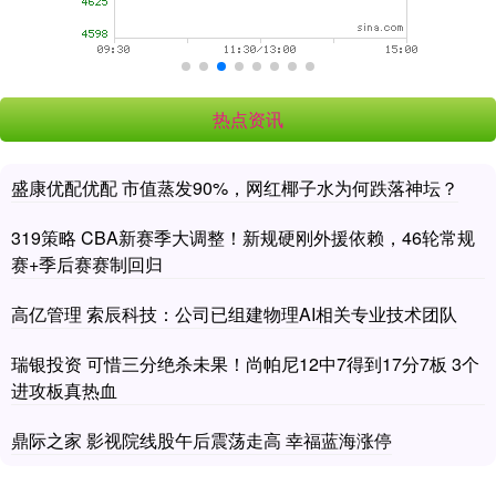
热点资讯
盛康优配优配 市值蒸发90%，网红椰子水为何跌落神坛？
319策略 CBA新赛季大调整！新规硬刚外援依赖，46轮常规
赛+季后赛赛制回归
高亿管理 索辰科技：公司已组建物理AI相关专业技术团队
瑞银投资 可惜三分绝杀未果！尚帕尼12中7得到17分7板 3个
进攻板真热血
鼎际之家 影视院线股午后震荡走高 幸福蓝海涨停