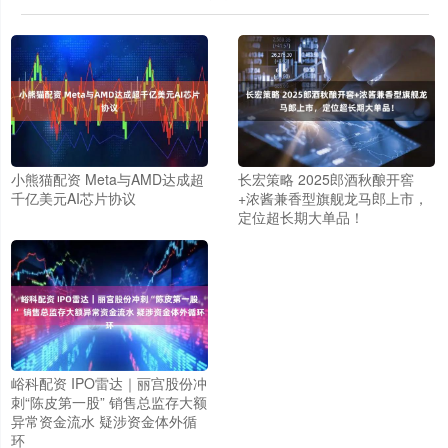
小熊猫配资 Meta与AMD达成超
长宏策略 2025郎酒秋酿开窖
千亿美元AI芯片协议
+浓酱兼香型旗舰龙马郎上市，
定位超长期大单品！
峪科配资 IPO雷达｜丽宫股份冲
刺“陈皮第一股” 销售总监存大额
异常资金流水 疑涉资金体外循
环