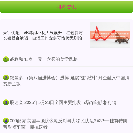
推荐资讯
天宇优配 TVB港姐小花人气飙升！红色斜肩
长裙登台献唱！自爆工作变多可惜仍无剧拍
​诚利和 迪奥二零二六秀的美学风格
1
​锦盈多 （第八届进博会）进博“逛展”变“派对” 外企融入中国消
2
费新主张
​股速查 2025年5月26日全国主要批发市场布朗价格行情
3
​009配资 美国再掀抗议潮反对暴力移民执法&#32;一挂有特朗
4
普旗帜车辆冲撞抗议者