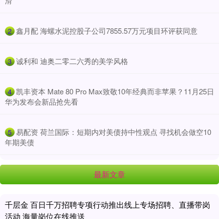
滑
​鑫月配 海螺水泥控股子公司7855.57万元项目环评获同意
2
​诚利和 迪奥二零二六秀的美学风格
3
​凯丰资本 Mate 80 Pro Max致敬10年经典而非苹果？11月25日
4
华为发布会新品抢先看
​易配资 荷兰国际：短期内对美债持中性观点 寻找机会做空10
5
年期美债
最新文章
千层金 百日千万招聘专项行动推出线上专场招聘、直播带岗
活动 海量岗位在线推送