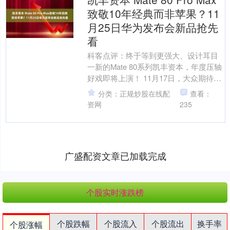
致敬10年经典而非苹果？11
月25日华为发布会新品抢先
看
科客点评：终于等到更强大、设计耳目
一新的Mate 80系列凯丰资本，年度压轴
好戏即将上演！ 11月17日，大众期待已
久的华为重磅新品正式官宣！华为Mate
分类：正规炒股在线配
查看：
80....
资网
235
广盛配资文章已加载完成
个股实时涨跌榜
个股跌幅
个股流入
个股流出
换手率
个股涨幅