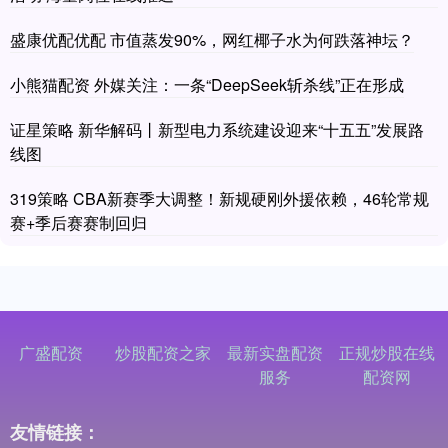
盛康优配优配 市值蒸发90%，网红椰子水为何跌落神坛？
小熊猫配资 外媒关注：一条“DeepSeek斩杀线”正在形成
证星策略 新华解码丨新型电力系统建设迎来“十五五”发展路
线图
319策略 CBA新赛季大调整！新规硬刚外援依赖，46轮常规
赛+季后赛赛制回归
广盛配资
炒股配资之家
最新实盘配资
正规炒股在线
服务
配资网
友情链接：