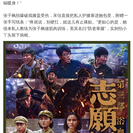
锅暖身！”
张子枫拍爆破戏膝盖受伤，宋佳直接把私人护膝塞进她包里，附赠一
张手写纸条：“疼就说，别硬扛，姐这儿有止痛贴。”更贴心的是，她
借来私人教练为张子枫做肌肉训练，美其名曰“防老寒腿”，实则怕小
丫头留下病根。