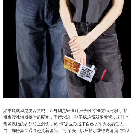
如果说戏里是灵魂共鸣，戏外则是宋佳对张子枫的“全方位宠溺”。拍
摄夜渡冰河戏份时简配资，零度水温让张子枫冻得双腿发紫，宋佳全
程紧拽她的衣领防止滑倒，喊“卡”后立刻脱下自己的军大衣裹住人，
自己冻得鼻尖通红还笑着调侃：“小丫头，以后拍水戏得先请我吃顿火