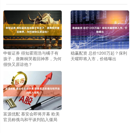
申银证券 得知霍雨浩与橘子有
稳赢配资 总价1200万起？保利
孩子，唐舞桐哭着回神界，为何
天曜即将入市，价格曝出
很快又原谅他？
富源优配 慕安会即将开幕 欧美
官员称俄乌和平谈判陷入僵局