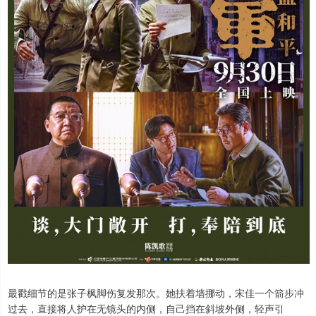
最戳细节的是张子枫脚伤复发那次。她扶着墙挪动，宋佳一个箭步冲
过去，直接将人护在无镜头的内侧，自己挡在斜坡外侧，轻声引