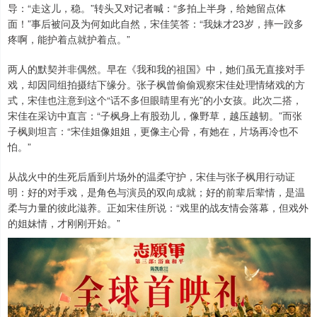
导：“走这儿，稳。”转头又对记者喊：“多拍上半身，给她留点体
面！”事后被问及为何如此自然，宋佳笑答：“我妹才23岁，摔一跤多
疼啊，能护着点就护着点。”
两人的默契并非偶然。早在《我和我的祖国》中，她们虽无直接对手
戏，却因同组拍摄结下缘分。张子枫曾偷偷观察宋佳处理情绪戏的方
式，宋佳也注意到这个“话不多但眼睛里有光”的小女孩。此次二搭，
宋佳在采访中直言：“子枫身上有股劲儿，像野草，越压越韧。”而张
子枫则坦言：“宋佳姐像姐姐，更像主心骨，有她在，片场再冷也不
怕。”
从战火中的生死后盾到片场外的温柔守护，宋佳与张子枫用行动证
明：好的对手戏，是角色与演员的双向成就；好的前辈后辈情，是温
柔与力量的彼此滋养。正如宋佳所说：“戏里的战友情会落幕，但戏外
的姐妹情，才刚刚开始。”