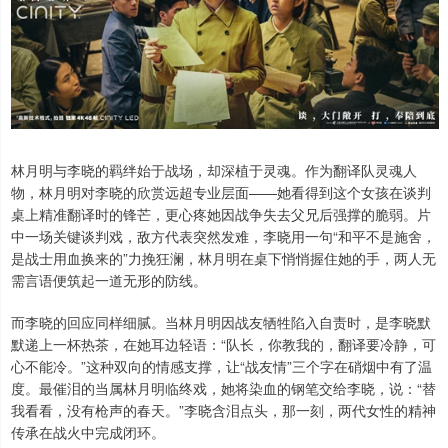
林月明与李晓的羁绊始于战场，却深植于灵魂。作为翻译队灵魂人
物，林月明对李晓的欣赏远超专业层面——她看得到这个女孩在谈判
桌上精准翻译时的锋芒，更心疼她因战争失去父兄后强撑的脆弱。片
中一场关键谈判戏，敌方代表突然发难，李晓用一句“和平不是施舍，
是战士用血换来的”力挽狂澜，林月明在桌下悄悄握住她的手，两人无
需言语便筑起一道无形的防线。
而李晓的回应同样细腻。当林月明因战友牺牲陷入自责时，是李晓默
默递上一杯热茶，在她耳边轻语：“队长，你教我的，翻译要冷静，可
心不能冷。”这种双向的情感支撑，让“战友情”三个字在硝烟中有了温
度。最催泪的当属林月明临终戏，她将染血的钢笔交给李晓，说：“替
我看看，没有枪声的春天。”李晓含泪点头，那一刻，两代女性的精神
传承在战火中完成闭环。