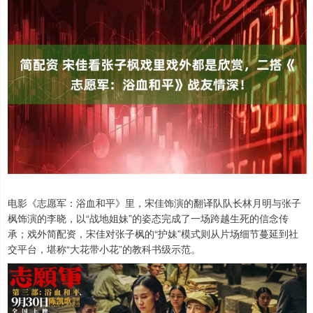
电影《志愿军：浴血和平》里，宋佳饰演的翻译队队长林月明与张子
枫饰演的李晓，以“战地姐妹”的姿态完成了一场跨越生死的信念传
承；戏外简配资，宋佳对张子枫的“护妹”模式则从片场细节蔓延到社
交平台，堪称“大花带小花”的教科书级示范。